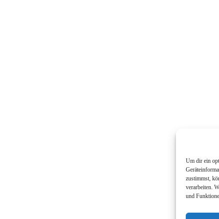
Um dir ein op
Geräteinforma
zustimmst, kö
verarbeiten. 
en Dächern Erfurts bei Musik & Wein.
und Funktione