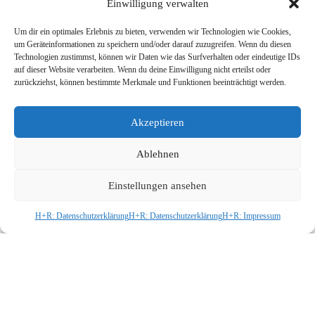
Einwilligung verwalten
Um dir ein optimales Erlebnis zu bieten, verwenden wir Technologien wie Cookies,
um Geräteinformationen zu speichern und/oder darauf zuzugreifen. Wenn du diesen
Technologien zustimmst, können wir Daten wie das Surfverhalten oder eindeutige IDs
auf dieser Website verarbeiten. Wenn du deine Einwilligung nicht erteilst oder
Lesung über den Dächern Erfurts
zurückziehst, können bestimmte Merkmale und Funktionen beeinträchtigt werden.
Geschichten genießen – mit feinem Essen und
Blick über Erfurt:
Akzeptieren
Ablehnen
Am 30. September 2025, ab 18 Uhr (Einlass ab
17Uhr)
liest die Schriftstellerin Alice Frontzek auf
ANFAHRT
Einstellungen ansehen
der Dachterrasse des Restaurant PEBERG aus
ihrem historischen Roman „Der Gesandte des
H+R: Datenschutzerklärung
H+R: Datenschutzerklärung
H+R: Impressum
Königs von Preußen“.
Eine atmosphärische Erzählung, die euch in die
faszinierende Welt des 18. Jahrhunderts entführt.
Zur Begrüßung servieren wir wahlweise: